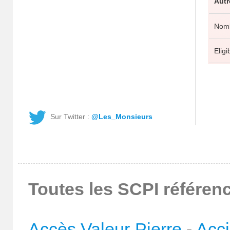
Autr
Nomb
Eligi
Sur Twitter :
@Les_Monsieurs
Toutes les SCPI référenc
Accès Valeur Pierre
-
Acc