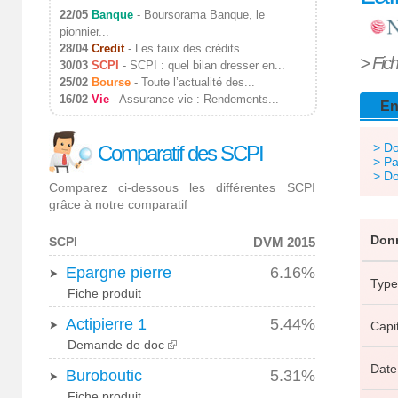
22/05
Banque
-
Boursorama Banque, le
pionnier...
28/04
Credit
-
Les taux des crédits...
> Fic
30/03
SCPI
-
SCPI : quel bilan dresser en...
25/02
Bourse
-
Toute l’actualité des...
16/02
Vie
-
Assurance vie : Rendements...
En
> D
Comparatif des SCPI
> Pa
> Do
Comparez ci-dessous les différentes SCPI
grâce à notre comparatif
Donn
SCPI
DVM 2015
Epargne pierre
6.16%
Type
Fiche produit
Actipierre 1
5.44%
Capit
Demande de doc
Date
Buroboutic
5.31%
Fiche produit