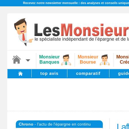
Recevez notre newsletter mensuelle : des analyses et conseils unique
Monsieur
Monsieur
Monsi
Banques
Bourse
Créd
top avis
comparatif
guid
Chrono
- l'actu de l'épargne en continu
Laff